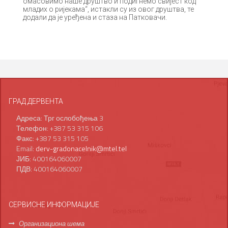
омасовимо наше друштво и подигнемо свијест код
младих о ријекама“, истакли су из овог друштва, те
додали да је уређена и стаза на Патковачи.
ГРАД ДЕРВЕНТА
Адреса: Трг ослобођења 3
Телефон: +387 53 315 106
Факс: +387 53 315 105
Email:
derv-gradonacelnik@mtel.tel
ЈИБ: 400164060007
ПДВ: 400164060007
СЕРВИСНЕ ИНФОРМАЦИЈЕ
Организациона шема