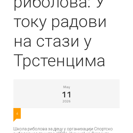
риболова: У
току радови
на стази у
Трстенцима
May
11
2026
4
Школа риболова за д‌јецу у организацији Спортско