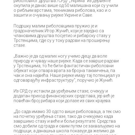
риболовног друштва /СРД/ „Укрина“ из Дервенте
окупила је данас више од 50 малишана који су учили
о рибљим врстама, техникама риболова, као и о
зашити и очувању ријеке Укрине и Саве.
Подршку малим риболовцима пружио је и
градоначелник Игор Жунић, који је заједно са
члановима друштва посјетио и рибарску стазу у
Трстенцима, гдје су у току радови на проширењу
стазе.
„Важно је да од малих ногу учимо д‌јецу да воле
природу и чувају наше ријеке. Када се заврше радови
у Трстенцима, то ће бити фантастичан риболовни
објекат који отвара врата за бројна такмичења, па
чак и она највећа. Наше ријеке имају тај потенцијал уз
одговарајућу инфраструктуру“, поручио је Жунић.
Из СРД су истакли да уређењем стазе, очекују и
додатан приход финансијских средстава, јер већ је
повећан број рибара који долазе из свих крајева.
„До сада имамо 30 одсто више риболоваца, а тек смо
на почетку уређења стазе, тако да очекујемо када
завршимо стазу и веће и боље резултате. Средства
смо добили од града и овим путем се захваљујемо на
подршци, а данашња школа показује да желимо да