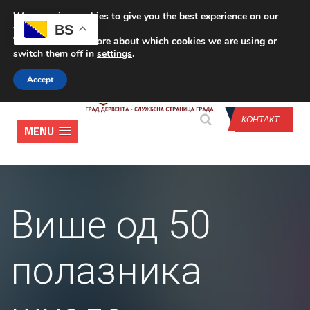
We are using cookies to give you the best experience on our
CONTACT US
BS
website.
You can find out more about which cookies we are using or
switch them off in
settings
.
Accept
КОНТАКТ
MENU
Више од 50
полазника