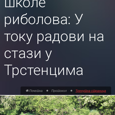
школе
риболова: У
току радови на
стази у
Трстенцима
Почетна
Протокол
Тренутна страница