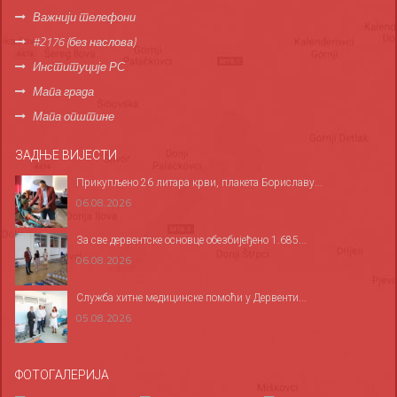
Важнији телефони
#2176 (без наслова)
Институције РС
Мапа града
Мапа општине
ЗАДЊЕ ВИЈЕСТИ
Прикупљено 26 литара крви, плакета Бориславу...
06.08.2026
За све дервентске основце обезбијеђено 1.685...
06.08.2026
Служба хитне медицинске помоћи у Дервенти...
05.08.2026
ФОТОГАЛЕРИЈА