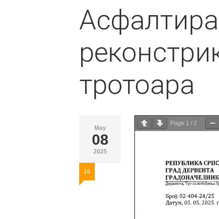
Асфалтира
реконстрик
тротоара
Page
1
/
2
May
08
2025
16