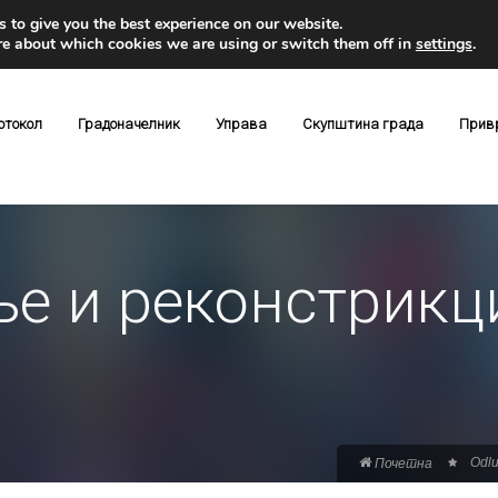
 to give you the best experience on our website.
re about which cookies we are using or switch them off in
settings
.
отокол
Градоначелник
Управа
Скупштина града
Прив
е и реконстрикци
Odlu
Почетна