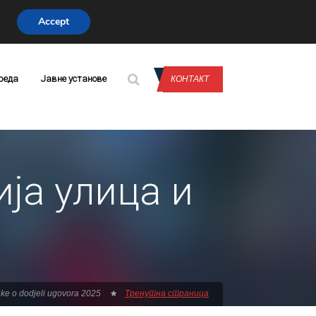
Accept
CONTACT US
реда
Јавне установе
КОНТАКТ
ја улица и
ke o dodjeli ugovora 2025
Тренутна страница