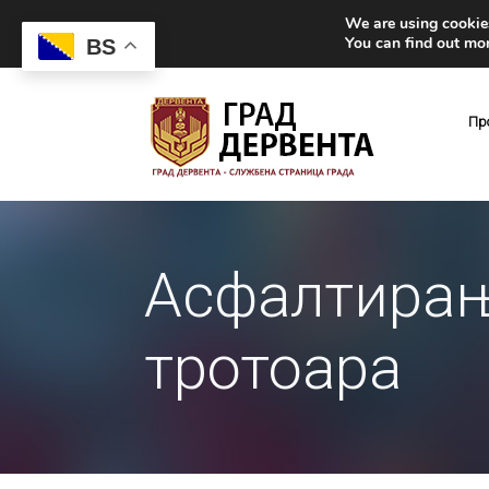
We are using cookies
You can find out mo
BS
Пр
Асфалтирањ
тротоара