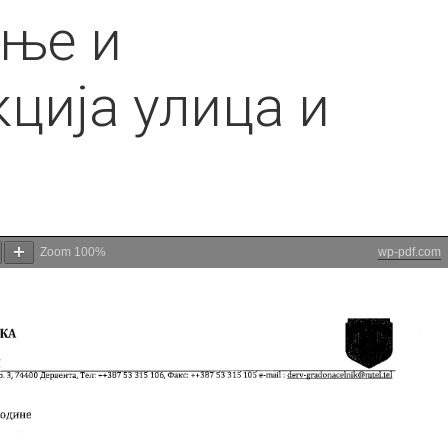
ње и
ција улица и
Zoom
100%
wp-pdf.com