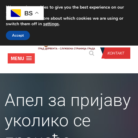
We are using cookies to give you the best experience on our
CONTACT US
BS
website.
You can find out more about which cookies we are using or
switch them off in
settings
.
Accept
КОНТАКТ
MENU
Апел за пријаву
уколико се