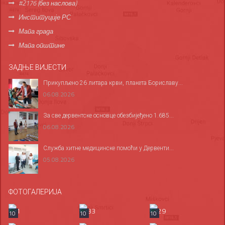
#2176 (без наслова)
Институције РС
Мапа града
Мапа општине
ЗАДЊЕ ВИЈЕСТИ
Прикупљено 26 литара крви, плакета Бориславу...
06.08.2026
За све дервентске основце обезбијеђено 1.685...
06.08.2026
Служба хитне медицинске помоћи у Дервенти...
05.08.2026
ФОТОГАЛЕРИЈА
10
10
10