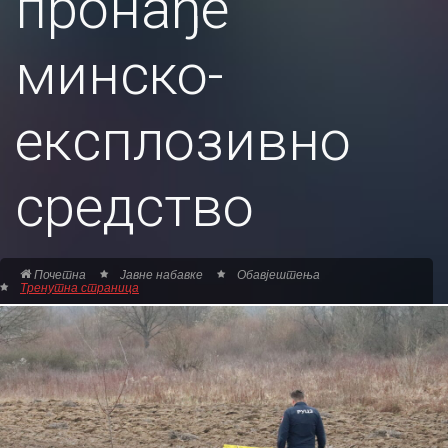
пронађе
минско-
експлозивно
средство
Почетна
Јавне набавке
Обавјештења
Тренутна страница