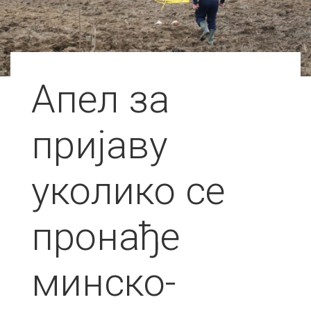
Апел за
пријаву
уколико се
пронађе
минско-