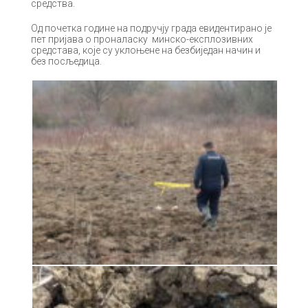
средства.
Од почетка године на подручју града евидентирано је
пет пријава о проналаску минско-експлозивних
средстава, које су уклоњене на безбиједан начин и
без посљедица.