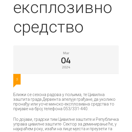
експлозивно
средство
Mar
04
2024
5
Ближи се сезона радова у пољима, те Цивилна
заштита града Дервента апелује грађане, да уколико
пронађу или уоче минско-експлозивна средства то
пријаве на број телефона 053/331-440.
По дојави, градски тим Цивилне заштите и Републичка
управа цивилне заштите- Сектор за деминирање ће, у
најкраћем року, изаћи на лице мјеста и преузети та