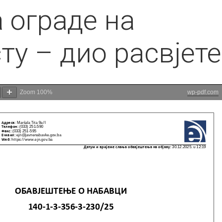
 ограде на
у – дио расвјете
Zoom
100%
wp-pdf.com