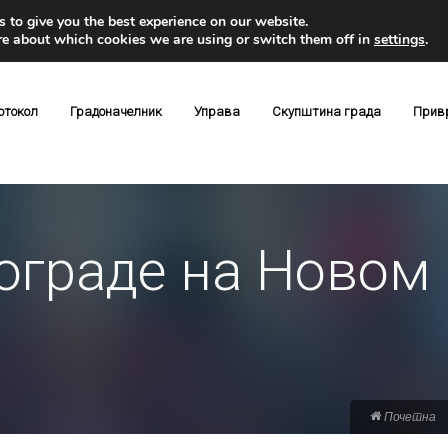
 to give you the best experience on our website.
re about which cookies we are using or switch them off in
settings
.
отокол
Градоначелник
Управа
Скупштина града
Прив
ограде на Новом 
Почетна