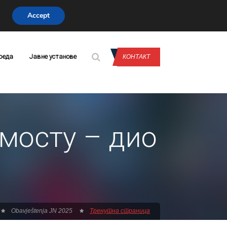
Accept
CONTACT US
реда
Јавне установе
КОНТАКТ
мосту – дио
Obavještenja JN 2025
Тренутна страница