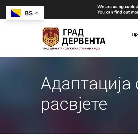
We are using cookies
You can find out mo
BS
Пр
Адаптација 
расвјете