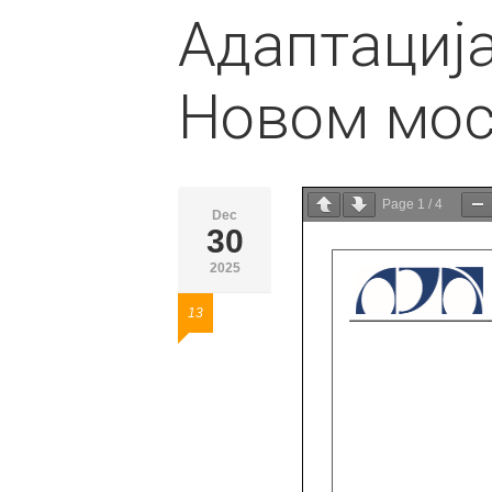
Адаптација
Новом мост
Page
1
/
4
Dec
30
2025
13