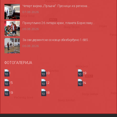
Четврт вијека „Прљаче“: Пјесници из региона...
07.08.2026
Прикупљено 26 литара крви, плакета Бориславу...
06.08.2026
За све дервентске основце обезбијеђено 1.685...
06.08.2026
ФОТОГАЛЕРИЈА
10
10
10
10
10
10
10
10