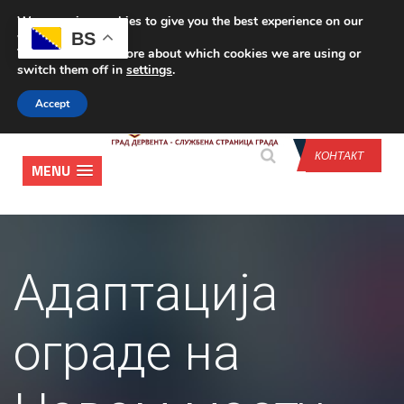
We are using cookies to give you the best experience on our
CONTACT US
BS
website.
You can find out more about which cookies we are using or
switch them off in
settings
.
Accept
КОНТАКТ
MENU
Адаптација
ограде на