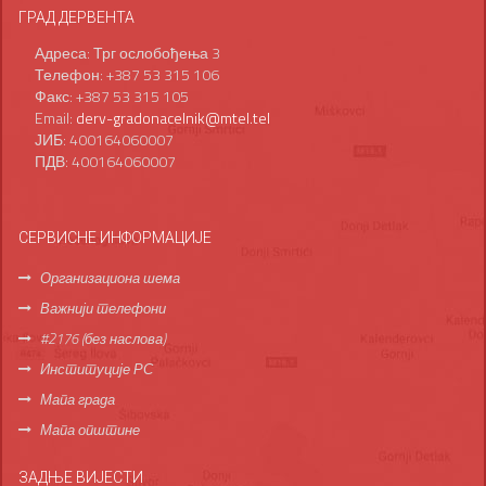
ГРАД ДЕРВЕНТА
Адреса: Трг ослобођења 3
Телефон: +387 53 315 106
Факс: +387 53 315 105
Email:
derv-gradonacelnik@mtel.tel
ЈИБ: 400164060007
ПДВ: 400164060007
СЕРВИСНЕ ИНФОРМАЦИЈЕ
Организациона шема
Важнији телефони
#2176 (без наслова)
Институције РС
Мапа града
Мапа општине
ЗАДЊЕ ВИЈЕСТИ