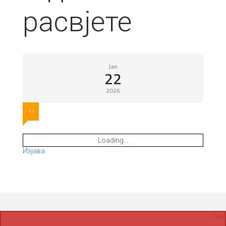
расвјете
Jan
22
2026
11
Loading...
Изјава