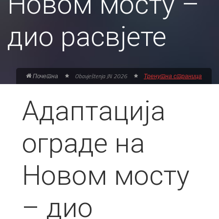
Новом мосту –
дио расвјете
Почетна
Obavještenja JN 2026
Тренутна страница
Адаптација
ограде на
Новом мосту
– дио